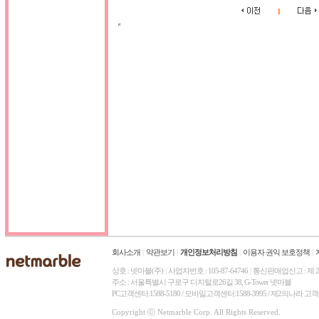
회사소개
|
약관보기
|
개인정보처리방침
|
이용자 권익 보호정책
|
상호 : 넷마블(주)
|
사업자번호 : 105-87-64746
|
통신판매업신고 : 제 2
주소 : 서울특별시 구로구 디지털로26길 38, G-Tower 넷마블
PC고객센터:1588-5180 / 모바일고객센터:1588-3995 / 제2의나라 고
Copyright ⓒ Netmarble Corp. All Rights Reserved.